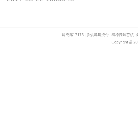
鍏充簬17173
|
浜烘墠鎷涜仒
|
骞垮憡鏈嶅姟
|
Copyright 漏 200