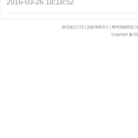
2016-03-26 18:18:52
鍏充簬17173
|
浜烘墠鎷涜仒
|
骞垮憡鏈嶅姟
|
Copyright 漏 200