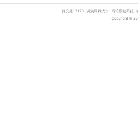
鍏充簬17173
|
浜烘墠鎷涜仒
|
骞垮憡鏈嶅姟
|
Copyright 漏 200