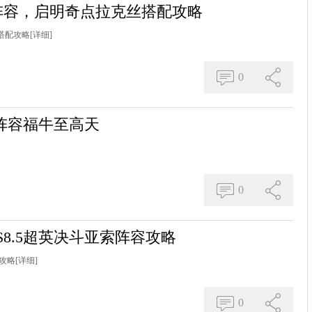
分阵容，启明奇点拉克丝搭配攻略
搭配攻略
[详细]
0
分阵容福牛至高天
0
8.5超英决斗亚索阵容攻略
容攻略
[详细]
0