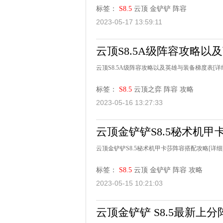
标签：
S8.5
云顶
金铲铲
阵容
2023-05-17 13:59:11
云顶S8.5A级阵容攻略以
云顶S8.5A级阵容攻略以及英雄与装备梯度表
[详
标签：
S8.5
云顶之弈
阵容
攻略
2023-05-16 13:27:33
云顶金铲铲S8.5秘术机
云顶金铲铲S8.5秘术机甲卡莎阵容搭配攻略
[详细
标签：
S8.5
云顶
金铲铲
阵容
攻略
2023-05-15 10:21:03
云顶金铲铲 S8.5最新上