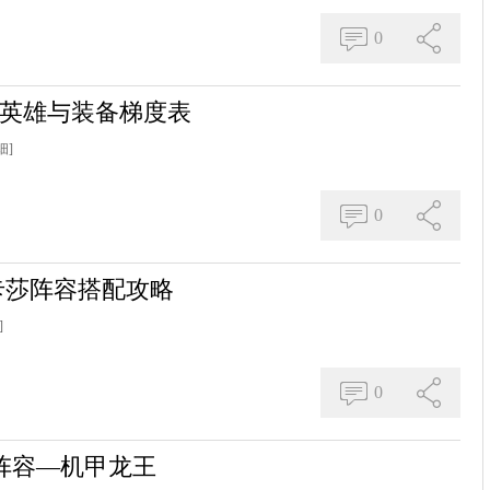
0
及英雄与装备梯度表
细]
0
甲卡莎阵容搭配攻略
]
0
分阵容—机甲龙王