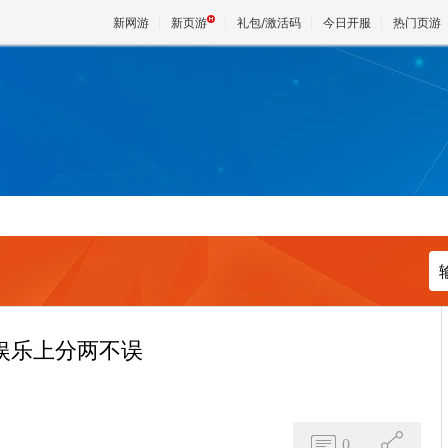
新网游
新页游
礼包/激活码
今日开服
热门页游
魔兽
天堂
王权与
 娱乐上分两不误
0