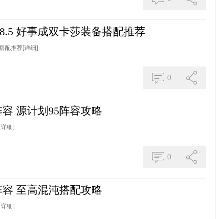
8.5 好事成双卡莎装备搭配推荐
备搭配推荐
[详细]
0
阵容 源计划95阵容攻略
[详细]
0
阵容 至高混沌搭配攻略
[详细]