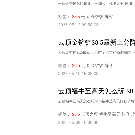
云顶金铲铲 S8.5最新上分阵容—机甲龙王
[详细]
标签：
S8.5
云顶
金铲铲
阵容
2023-05-12 09:50:03
云顶金铲铲S8.5最新上
云顶金铲铲S8.5最新上分阵容 六吉祥物剑魔阵
标签：
S8.5
云顶
金铲铲
阵容
2023-05-10 15:03:08
云顶福牛至高天怎么玩 S8
云顶福牛至高天怎么玩 S8.5福牛至高天阵容攻略
标签：
S8.5
云顶之弈
福牛至高天
阵容
2023-05-09 10:05:40