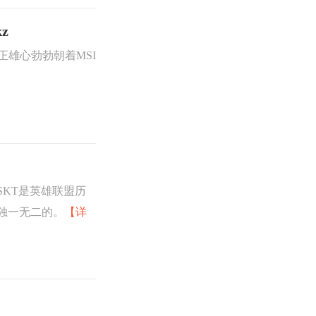
z
正雄心勃勃朝着MSI
SKT是英雄联盟历
是独一无二的。
【详