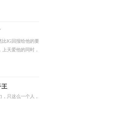
穹
显然比IG回报给他的要
，上天爱他的同时，
子王
力，只这么一个人，