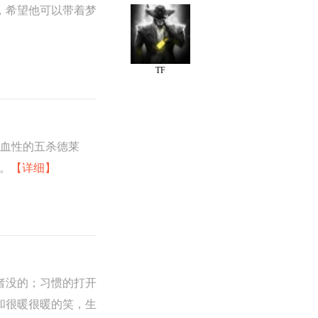
，希望他可以带着梦
TF
家血性的五杀德莱
取。
【详细】
者没的；习惯的打开
和很暖很暖的笑，生