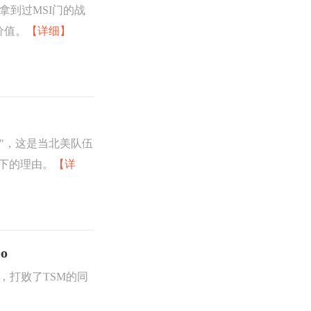
支拿到过MSI门的战
价值。
【详细】
"，这是当北美队伍
留下的理由。
【详
o
赛，打败了TSM的同
】