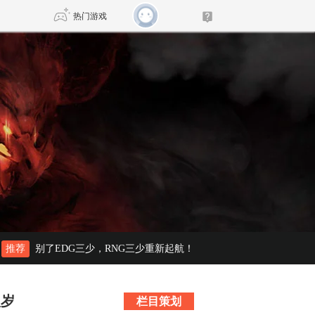
热门游戏
DNF
传奇4
剑网3旗舰版
新天龙八部
自由
诛仙世界
仙剑世界
推荐
别了EDG三少，RNG三少重新起航！
八岁
栏目策划