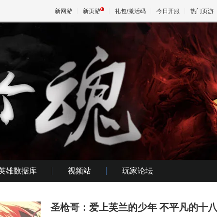
新网游
新页游
礼包/激活码
今日开服
热门页游
魔兽
天堂
王权与
英雄数据库
视频站
玩家论坛
圣枪哥：爱上芙兰的少年 不平凡的十