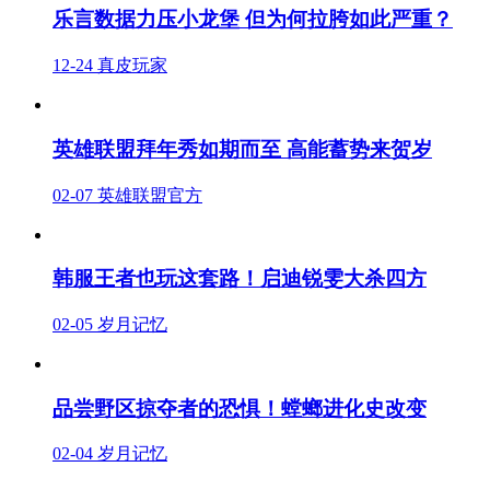
乐言数据力压小龙堡 但为何拉胯如此严重？
12-24
真皮玩家
英雄联盟拜年秀如期而至 高能蓄势来贺岁
02-07
英雄联盟官方
韩服王者也玩这套路！启迪锐雯大杀四方
02-05
岁月记忆
品尝野区掠夺者的恐惧！螳螂进化史改变
02-04
岁月记忆