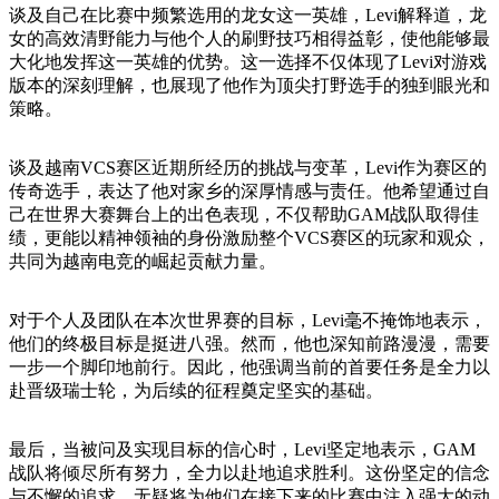
谈及自己在比赛中频繁选用的龙女这一英雄，Levi解释道，龙
女的高效清野能力与他个人的刷野技巧相得益彰，使他能够最
大化地发挥这一英雄的优势。这一选择不仅体现了Levi对游戏
版本的深刻理解，也展现了他作为顶尖打野选手的独到眼光和
策略。
谈及越南VCS赛区近期所经历的挑战与变革，Levi作为赛区的
传奇选手，表达了他对家乡的深厚情感与责任。他希望通过自
己在世界大赛舞台上的出色表现，不仅帮助GAM战队取得佳
绩，更能以精神领袖的身份激励整个VCS赛区的玩家和观众，
共同为越南电竞的崛起贡献力量。
对于个人及团队在本次世界赛的目标，Levi毫不掩饰地表示，
他们的终极目标是挺进八强。然而，他也深知前路漫漫，需要
一步一个脚印地前行。因此，他强调当前的首要任务是全力以
赴晋级瑞士轮，为后续的征程奠定坚实的基础。
最后，当被问及实现目标的信心时，Levi坚定地表示，GAM
战队将倾尽所有努力，全力以赴地追求胜利。这份坚定的信念
与不懈的追求，无疑将为他们在接下来的比赛中注入强大的动