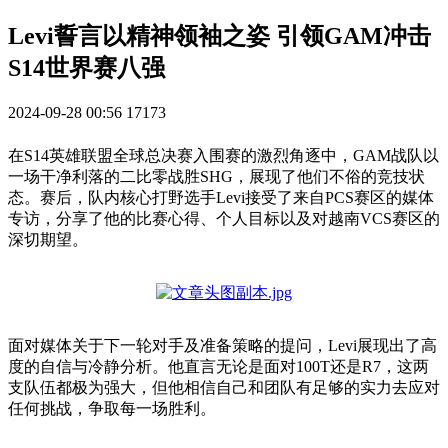
Levi誓言以精神领袖之姿 引领GAM冲击
S14世界赛八强
2024-09-28 00:56
17173
在S14英雄联盟全球总决赛入围赛的激烈角逐中，GAM战队以
一场干净利落的二比零战胜SHG，展现了他们不俗的竞技状
态。赛后，队内核心打野选手Levi接受了来自PCS赛区的媒体
专访，分享了他的比赛心得、个人目标以及对越南VCS赛区的
深切期望。
面对媒体关于下一轮对手及准备策略的提问，Levi展现出了高
度的自信与冷静分析。他直言无论是面对100T还是R7，这两
支队伍都极为强大，但他相信自己和团队有足够的实力去应对
任何挑战，争取每一场胜利。