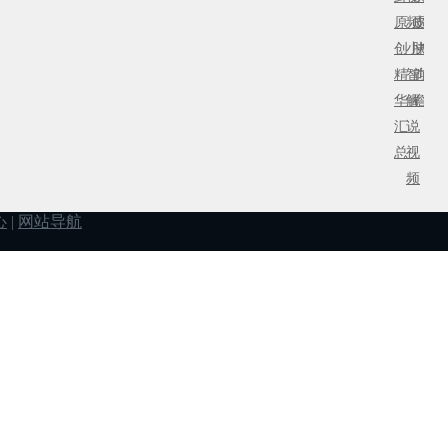
原
频
皮
周
创
小
肤
撸
精
智
前
坛
华
解
瞻
汇
说
总
视
频
心
|
网站导航