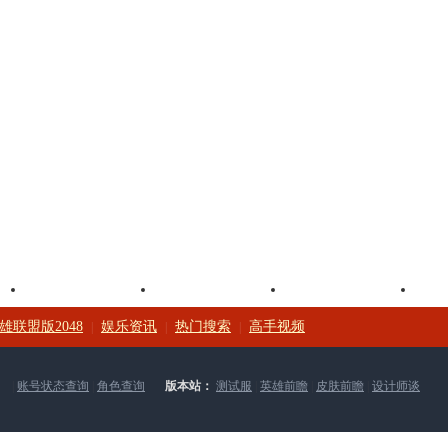
英雄资料
观赛中心
版本攻略
雄联盟版2048
娱乐资讯
热门搜索
高手视频
|
|
|
|
账号状态查询
|
角色查询
版本站：
测试服
|
英雄前瞻
|
皮肤前瞻
|
设计师谈
精华
|
全网资讯
赛事专栏：
赛场风向标
|
联盟时光机
|
每周热门资讯汇总