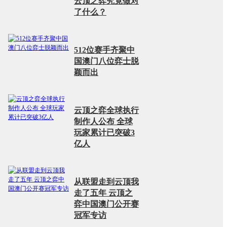
云顶之弈究竟做对
了什么？
512位赛手齐聚中
国澳门八位弈士脱
颖而出
云顶之弈全球执行
制作人公布 全球
玩家累计已突破3
亿人
从联盟走到云顶我
走了五年 云顶之
弈中国澳门公开赛
冠军专访