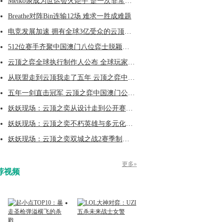
Meiko谈成为世运会火炬手 是一次非常特别的经历
Breathe对阵Bin连输12场 难求一胜成难题
电竞发展加速 拥有全球3亿受众的云顶之弈究竟做对了什么？
512位赛手齐聚中国澳门八位弈士脱颖而出
云顶之弈全球执行制作人公布 全球玩家累计已突破3亿人
从联盟走到云顶我走了五年 云顶之弈中国澳门公开赛冠军专访
五年一剑直击冠军 云顶之弈中国澳门公开赛冠军之路
妖妖现场：云顶之奕从设计走到公开赛的竞技与平衡之路
妖妖现场：云顶之奕不朽英雄与多元化创新赛季的碰撞
妖妖现场：云顶之奕双城之战2赛季制作问答专题
更多»
荐视频