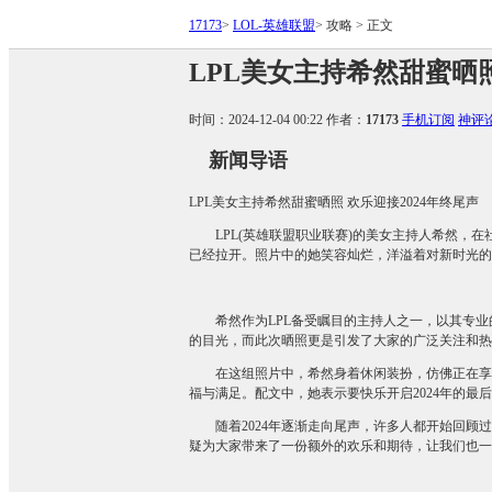
17173
>
LOL-英雄联盟
>
攻略
>
正文
LPL美女主持希然甜蜜晒照
时间：2024-12-04 00:22
作者：
17173
手机订阅
神评
新闻导语
LPL美女主持希然甜蜜晒照 欢乐迎接2024年终尾声
LPL(英雄联盟职业联赛)的美女主持人希然，
已经拉开。照片中的她笑容灿烂，洋溢着对新时光的
希然作为LPL备受瞩目的主持人之一，以其专
的目光，而此次晒照更是引发了大家的广泛关注和热
在这组照片中，希然身着休闲装扮，仿佛正在享
福与满足。配文中，她表示要快乐开启2024年的最
随着2024年逐渐走向尾声，许多人都开始回
疑为大家带来了一份额外的欢乐和期待，让我们也一