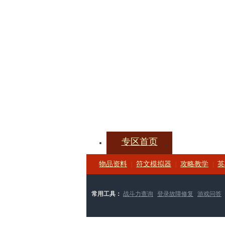
专区首页
视频中心
物品资料
符文模拟器
攻略教学
英
|
|
|
常用工具：
战斗力查询
|
登录故障修复
|
游戏问答
常用资料：
攻略大全
|
新手问答
|
进阶攻略
|
原创