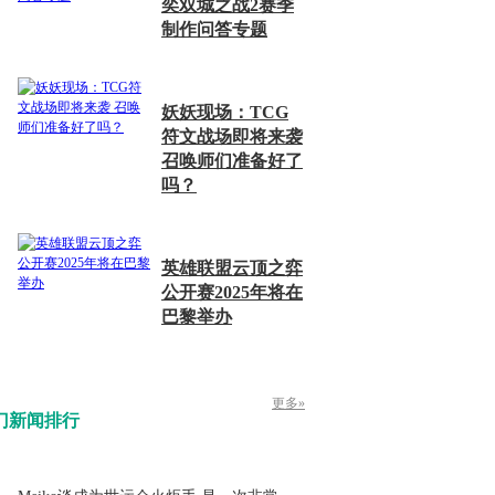
奕双城之战2赛季
制作问答专题
妖妖现场：TCG
符文战场即将来袭
召唤师们准备好了
吗？
英雄联盟云顶之弈
公开赛2025年将在
巴黎举办
更多»
门新闻排行