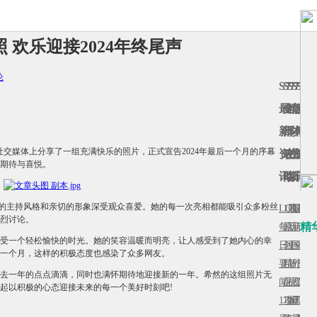
 欢乐迎接2024年终尾声
论
S7
S7
S7
S7
S7
最
全
精
版
赛
新
部
彩
本
事
在社交媒体上分享了一组充满快乐的照片，正式宣告2024年最后一个月的序幕
资
攻
视
资
资
期待与喜悦。
讯
略
频
讯
讯
业的主持风格和亲切的形象深受观众喜爱。她的每一次亮相都能吸引众多粉丝
LOL
17173
最
最
赛
烈讨论。
精
每
原
新
新
事
受一个轻松愉快的时光。她的笑容温暖而明亮，让人感受到了她内心的幸
日
创
更
国
站
后一个月，这样的积极态度也感染了众多网友。
要
精
新
外
首
顾过去一年的点点滴滴，同时也满怀期待地迎接新的一年。希然的这组照片无
闻
品
视
资
页
起以积极的心态迎接未来的每一个美好时刻吧!
17173
攻
频
讯
LPL