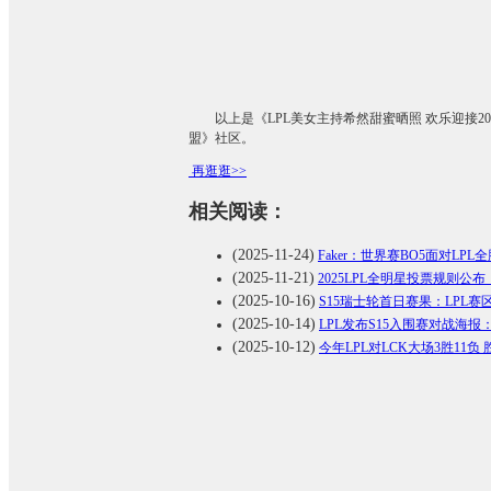
以上是《LPL美女主持希然甜蜜晒照 欢乐迎接2
盟》社区。
再逛逛>>
相关阅读：
(2025-11-24)
Faker：世界赛BO5面对LP
(2025-11-21)
2025LPL全明星投票规则
(2025-10-16)
S15瑞士轮首日赛果：LPL赛区
(2025-10-14)
LPL发布S15入围赛对战海
(2025-10-12)
今年LPL对LCK大场3胜11负 