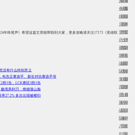
原
略
Faker
最
赛
创
LOL
最
新
区
娱
新
新
版
新
乐
图
视
本
闻
资
片
频
资
其
024年终尾声》希望这篇文章能帮助到大家，更多攻略请关注17173《英雄联
讯
一
文
讯
他
最
周
森
最
赛
新
英
特
新
区
战
雄
最
英
新
L全胜没有什么特别意义
队
榜
新
雄
闻
公布，包含正赛选手、新生对抗赛选手等
资
LOL
视
前
最
2胜1负，LCK赛区3胜1负
讯
官
频
瞻
新
报：极境悬利刃，烽烟漫山巅
最
方
LOL
最
赛
胜率27.2% 多次出现被横扫
新
精
小
新
事
战
品
苍
设
赛
队
推
解
计
程
八
荐
说
师
LOL
卦
视
谈
一