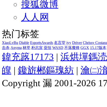
搜狐微博
人人网
热门标签
XiaoLvBu
Diable
EsportsAwards
名言堂
iyy
Driver
Chrissy Costan
击杀
Anyma
林坚
朴志宣
亚恒
WASD
不落魔锋
GGX
15.17版本
鍏充簬17173
|
浜烘墠鎷涜
皥
|
鑱旂郴鏂瑰紡
|
瀹㈡湇
Copyright 漏 2001-2026 1717