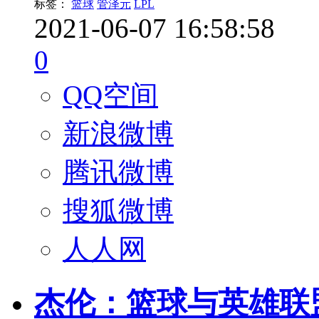
标签：
篮球
管泽元
LPL
2021-06-07 16:58:58
0
QQ空间
新浪微博
腾讯微博
搜狐微博
人人网
杰伦：篮球与英雄联