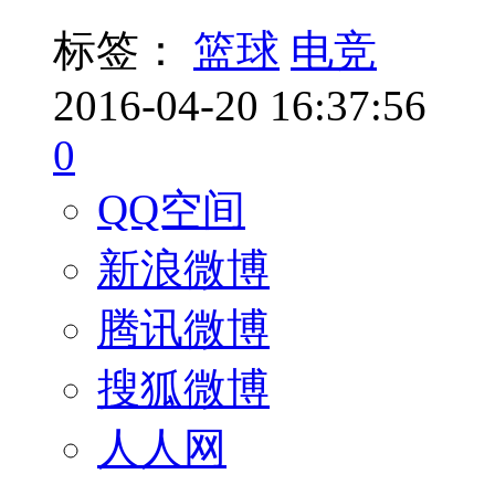
标签：
篮球
电竞
2016-04-20 16:37:56
0
QQ空间
新浪微博
腾讯微博
搜狐微博
人人网