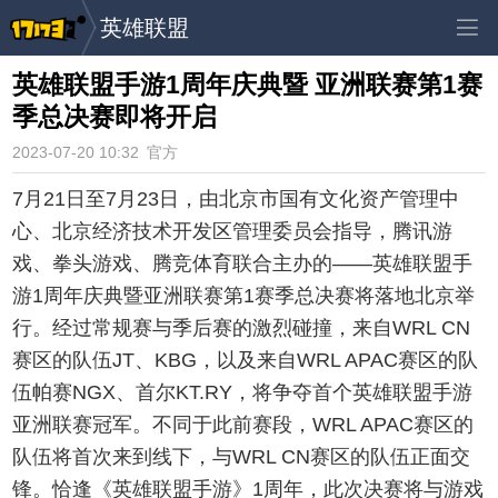
英雄联盟
英雄联盟手游1周年庆典暨 亚洲联赛第1赛
季总决赛即将开启
2023-07-20 10:32
官方
7月21日至7月23日，由北京市国有文化资产管理中
心、北京经济技术开发区管理委员会指导，腾讯游
戏、拳头游戏、腾竞体育联合主办的——英雄联盟手
游1周年庆典暨亚洲联赛第1赛季总决赛将落地北京举
行。经过常规赛与季后赛的激烈碰撞，来自WRL CN
赛区的队伍JT、KBG，以及来自WRL APAC赛区的队
伍帕赛NGX、首尔KT.RY，将争夺首个英雄联盟手游
亚洲联赛冠军。不同于此前赛段，WRL APAC赛区的
队伍将首次来到线下，与WRL CN赛区的队伍正面交
锋。恰逢《英雄联盟手游》1周年，此次决赛将与游戏