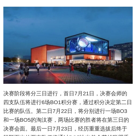
决赛阶段将分三日进行，首日7月21日，决赛会师的
四支队伍将进行6场BO1积分赛，通过积分决定第二日
比赛的队伍。第二日7月22日，将分别进行一场BO3
和一场BO5的淘汰赛，两场比赛的胜者将在第三日的
决赛会面。最后一日7月23日，经历重重选拔后终于