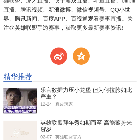
雄联盟、虎牙直播、快手游戏直播、斗鱼直播、bilibili
直播、腾讯视频、新浪微博、微信视频号、QQ小世
界、腾讯新闻、百度APP、百视通观看赛事直播。关
注@英雄联盟手游赛事，获取更多最新赛事资讯!
t
z
精华推荐
乐言数据力压小龙堡 但为何拉胯如此
严重？
12-24
真皮玩家
英雄联盟拜年秀如期而至 高能蓄势来
贺岁
02-07
英雄联盟官方