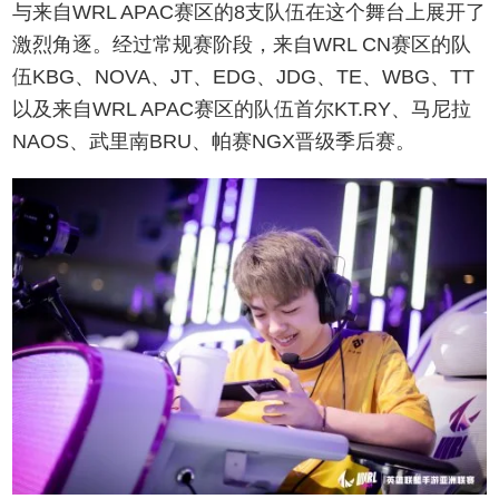
与来自WRL APAC赛区的8支队伍在这个舞台上展开了
激烈角逐。经过常规赛阶段，来自WRL CN赛区的队
伍KBG、NOVA、JT、EDG、JDG、TE、WBG、TT
以及来自WRL APAC赛区的队伍首尔KT.RY、马尼拉
NAOS、武里南BRU、帕赛NGX晋级季后赛。