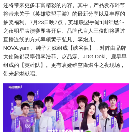
还将带来更多丰富精彩的内容。其中，产品发布环节
将带来关于《英雄联盟手游》的最新分享以及丰厚的
抽奖福利。7月23日晚7点，英雄联盟手游1周年燃斗
之夜明星表演赛即将开启。品牌代言人王俊凯将通过
直播连线的方式率领黄子弘凡、李炮儿、
NOVA.yami、纯子刀妹组成【峡谷队】，对阵由品牌
大使陈都灵率领李浩菲、赵品霖、JDG.Doki、鹿早早
组成的【英雄队】。更有袁娅维空降燃斗之夜现场，
带来超燃献唱。