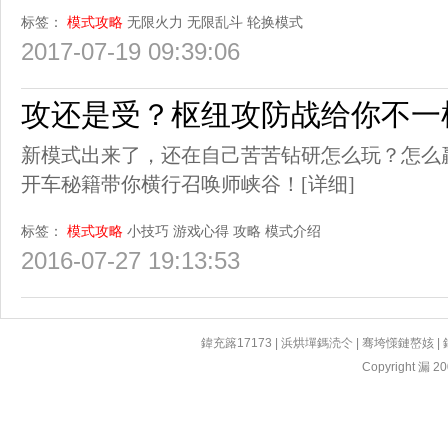
标签：
模式攻略
无限火力
无限乱斗
轮换模式
2017-07-19 09:39:06
攻还是受？枢纽攻防战给你不一
新模式出来了，还在自己苦苦钻研怎么玩？怎么
开车秘籍带你横行召唤师峡谷！
[详细]
标签：
模式攻略
小技巧
游戏心得
攻略
模式介绍
2016-07-27 19:13:53
鍏充簬17173
|
浜烘墠鎷涜仒
|
骞垮憡鏈嶅姟
|
Copyright 漏 200