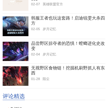
02-07
英雄联盟官方
韩服王者也玩这套路！启迪锐雯大杀四
方
02-05
岁月记忆
品尝野区掠夺者的恐惧！螳螂进化史改
变
02-04
岁月记忆
无视野区食物链！挖掘机刷野抓人有东
西
01-28
陌尘
评论精选