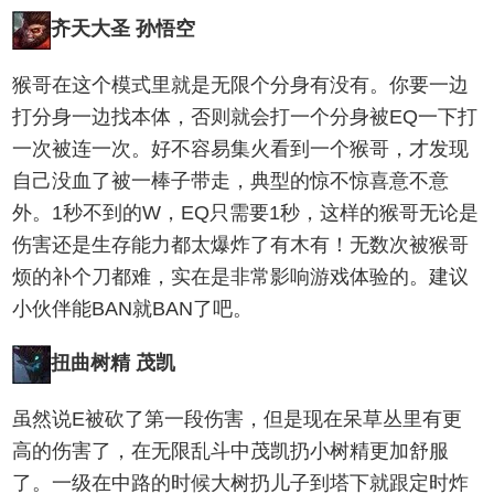
齐天大圣 孙悟空
猴哥在这个模式里就是无限个分身有没有。你要一边
打分身一边找本体，否则就会打一个分身被EQ一下打
一次被连一次。好不容易集火看到一个猴哥，才发现
自己没血了被一棒子带走，典型的惊不惊喜意不意
外。1秒不到的W，EQ只需要1秒，这样的猴哥无论是
伤害还是生存能力都太爆炸了有木有！无数次被猴哥
烦的补个刀都难，实在是非常影响游戏体验的。建议
小伙伴能BAN就BAN了吧。
扭曲树精 茂凯
虽然说E被砍了第一段伤害，但是现在呆草丛里有更
高的伤害了，在无限乱斗中茂凯扔小树精更加舒服
了。一级在中路的时候大树扔儿子到塔下就跟定时炸