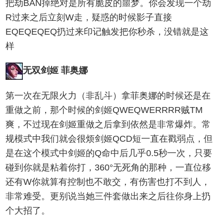
把劫BAN掉绝对是所有脆皮的噩梦。你会发现一个劫
R过来之后立刻W走，疑惑的时候影子直接
EQEQEQEQ扔过来印记触发把你秒杀，没错就是这
样
无双剑姬 菲奥娜
第一次在无限火力（非乱斗）拿菲奥娜的时候还是在
重做之前，那个时候的剑姬QWEQWERRRR贼TM
爽，不过现在剑姬重做之后拿到依然是非常爆炸。常
规模式中我们就会很烦剑姬QCD短一直在戳弱点，但
是在这个模式中剑姬的Q命中后几乎0.5秒一次，只要
碰到你就是粘着你打，360°无死角的那种，一直位移
还有W你就算有控制也不敢交，有伤害也打不到人，
非常难受。更别说当她三件套做出来之后往你身上扔
个大招了。