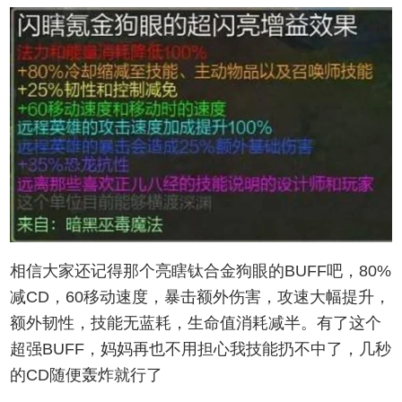
相信大家还记得那个亮瞎钛合金狗眼的BUFF吧，80%
减CD，60移动速度，暴击额外伤害，攻速大幅提升，
额外韧性，技能无蓝耗，生命值消耗减半。有了这个
超强BUFF，妈妈再也不用担心我技能扔不中了，几秒
的CD随便轰炸就行了