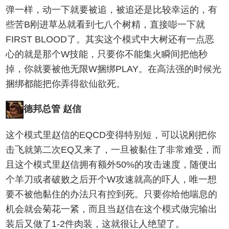
弹一样，动一下就要被追，被追还是比较幸运的，有
些苦B刚进草丛就看到七八个树精，直接嘭一下就
FIRST BLOOD了。其实这个模式中大树还有一点恶
心的就是那个W技能，只要你不能集火瞬间把他秒
掉，你就要被他无限W捆绑PLAY。在高法强的时候光
捆绑都能把你弄得欲仙欲死。
德邦总管 赵信
这个模式里赵信的EQCD变得特别短，可以说刚把你
击飞就第二次EQ又来了，一旦被黏住了非常难受，而
且这个模式里赵信拥有额外50%的攻击速度，随便出
个羊刀或者破败之后开个W攻速就高的吓人，唯一想
要不被他黏住的办法只有控到死。只要你给他喘息的
机会就会菊花一紧，而且当赵信在这个模式做完输出
装后又做了1-2件肉装，这就很让人绝望了。