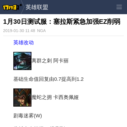
英雄联盟
1月30日测试服：塞拉斯紧急加强EZ削弱
2019-01-30 11:48
NGA
英雄改动
离群之刺 阿卡丽
基础生命值回复由0.7提高到1.2
魔蛇之拥 卡西奥佩娅
剧毒迷雾(W)