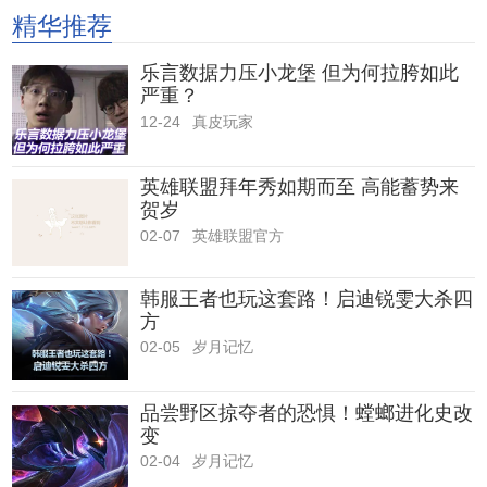
精华推荐
乐言数据力压小龙堡 但为何拉胯如此
严重？
12-24
真皮玩家
英雄联盟拜年秀如期而至 高能蓄势来
贺岁
02-07
英雄联盟官方
韩服王者也玩这套路！启迪锐雯大杀四
方
02-05
岁月记忆
品尝野区掠夺者的恐惧！螳螂进化史改
变
02-04
岁月记忆