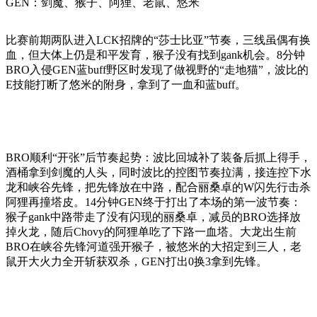
GEN：剑魔、猴子、阿狸、老鼠、悠米
比赛前期两队进入LCK招牌的“莎士比亚”节奏，三线虽偶有换
血，但大体上仍是和平发育，猴子没有找到gank机会。8分钟
BRO入侵GEN蓝buff野区时发现了做视野的“走地猫”，波比的
E技能打断了悠米的附身，拿到了一血和蓝buff。
BRO顺利“开张”后节奏起势：波比回城补了装备后抓上得手，
酒桶拿到剑魔的人头，同时波比的控图节奏拉满，接连控下水
龙和峡谷先锋，把先锋放在中路，配合丽桑卓的W闪先行击杀
阿狸再撞塔皮。14分钟GEN终于打出了本场的第一波节奏：
猴子gank中路带走了没有闪现的丽桑卓，减员的BRO选择放
掉火龙，随后Chovy的阿狸单吃了下路一血塔。大龙出生前
BRO在峡谷先锋河道强开猴子，被悠米的大招定到三人，老
鼠开大火力全开斩获双杀，GEN打出0换3拿到先锋。