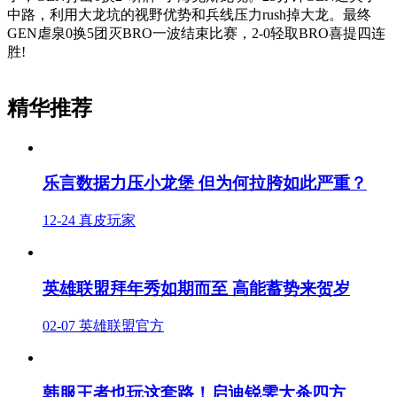
中路，利用大龙坑的视野优势和兵线压力rush掉大龙。最终
GEN虐泉0换5团灭BRO一波结束比赛，2-0轻取BRO喜提四连
胜!
精华推荐
乐言数据力压小龙堡 但为何拉胯如此严重？
12-24
真皮玩家
英雄联盟拜年秀如期而至 高能蓄势来贺岁
02-07
英雄联盟官方
韩服王者也玩这套路！启迪锐雯大杀四方