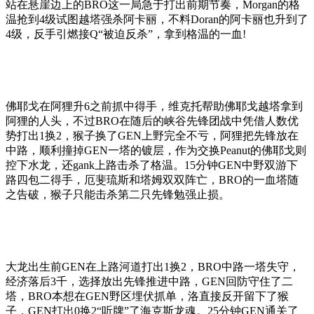
站在悬崖边上的BRO这一局急于打出前期节奏，Morgan的格
温抢到4级试图越塔强杀阿卡丽，不料Doran的阿卡丽也升到了
4级，反手引燃接Q“被迫反杀”，拿到格温的一血!
佛耶戈在阿狸升6之前抓中得手，维克托帮助佛耶戈越塔拿到
阿狸的人头，不过BRO在随后的峡谷先锋团战中凭借人数优
势打出1换2，猴子换了GEN上野完全不亏，阿狸把先锋放在
中路，顺利撞掉GEN一塔的镀层，作为交换Peanut的佛耶戈则
控下水龙，还gank上路击杀了格温。15分钟GEN中野双游下
路四包二得手，厄斐琉斯和塔姆双双阵亡，BRO的一血塔随
之告破，猴子只能击杀第二只先锋勉强止损。
大龙出生前GEN在上路河道打出1换2，BRO中路一塔失守，
经济落后3千，选择放出先锋推进中路，GEN回防守住了二
塔，BRO本想在GEN野区埋伏抓单，洛直接反开留下了猴
子，GEN打出0换2“听牌”了海克斯龙魂。25分钟GEN通关了