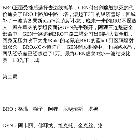
BRO正面受挫后选择去边线抓单，GEN付出剑魔被抓死的代
价通关了BRO上路加中路一塔，滚起了3千的经济雪球，回城
补了一波装备果断rush掉海克斯小龙，晚来一步的BRO不愿放
人，蹲在草丛的泰坦反而被GEN先手强开，阿狸三连魅惑全
部命中，GEN一路追到BRO中路二塔处打出0换4大获全胜，
回身无压力收下大龙!Ruler的老鼠在BRO的蓝buff野区隔墙射
出双杀，BRO双C不慎阵亡，GEN得以推掉中、下两路水晶，
两队经济差已经超过了1万。最终GEN虐泉0换3一波结束比
赛，1-0先下一城!
第二局
BRO：格温、猴子、阿狸、厄斐琉斯、塔姆
GEN：阿卡丽、佛耶戈、维克托、金克丝、洛