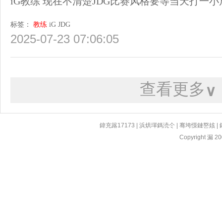
iG教练 现在不清楚JDG比赛风格要等当天打一小
标签：
教练
iG
JDG
2025-07-23 07:06:05
查看更多
∨
鍏充簬17173
|
浜烘墠鎷涜仒
|
骞垮憡鏈嶅姟
|
Copyright 漏 200