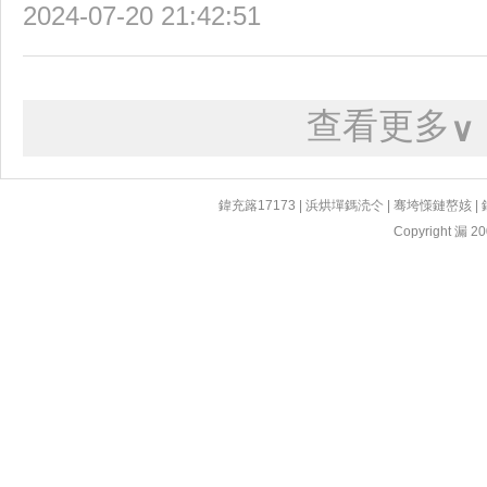
2024-07-20 21:42:51
查看更多
∨
鍏充簬17173
|
浜烘墠鎷涜仒
|
骞垮憡鏈嶅姟
|
Copyright 漏 200