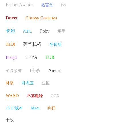
EsportsAwards
名言堂
iyy
Driver
Chrissy Costanza
卡烈
Poby
?LPL
炬手
JiaQi
莲华栈桥
冬转期
TEYA
FUR
HongQ
I击杀
Anyma
至高荣誉
林坚
朴志宣
亚恒
WASD
不落魔锋
GGX
15.17版本
Mkoi
判罚
十战