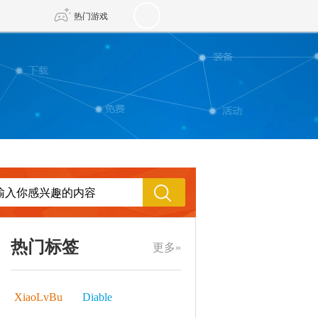
热门游戏
DNF
传奇4
剑网3旗舰版
新天龙八部
自由
诛仙世界
新仙侠5
热门标签
更多»
XiaoLvBu
Diable