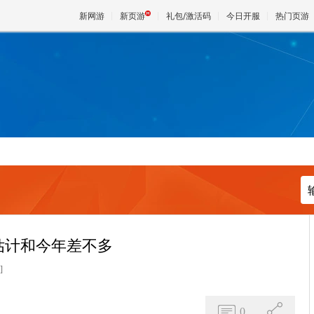
新网游
新页游
礼包/激活码
今日开服
热门页游
魔兽
天堂
王权与
：估计和今年差不多
]
0