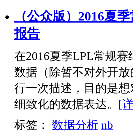
（公众版）2016夏季
报告
在2016夏季LPL常
数据（除暂不对外开放
行一次描述，目的是想
细致化的数据表达。
[
标签：
数据分析
nb