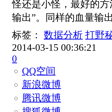
怪还是小怪，最好的方
输出”。同样的血量输出
标签：
数据分析
打野
2014-03-15 00:36:21
0
QQ空间
新浪微博
腾讯微博
搜狐微博