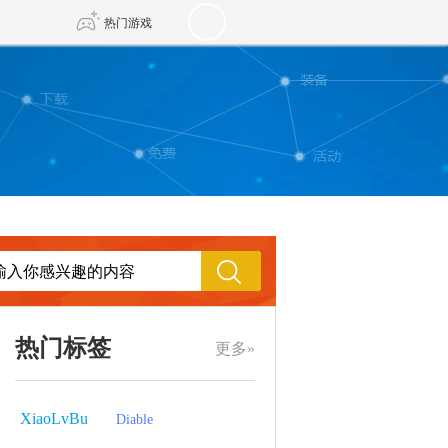
热门游戏
DNF
传奇4
剑网3旗舰版
新天龙八部
自由
诛仙世界
新仙侠5
热门标签
更多»
XiaoLvBu
Diable