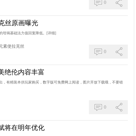
0
拉克丝原画曝光
的坩埚基础法力值回复降低。
[详细]
元素使拉克丝
0
美绝伦内容丰富
出，有精装本供玩家购买，数字版可免费网上阅读，图片开放下载哦，不要错
0
赋将在明年优化