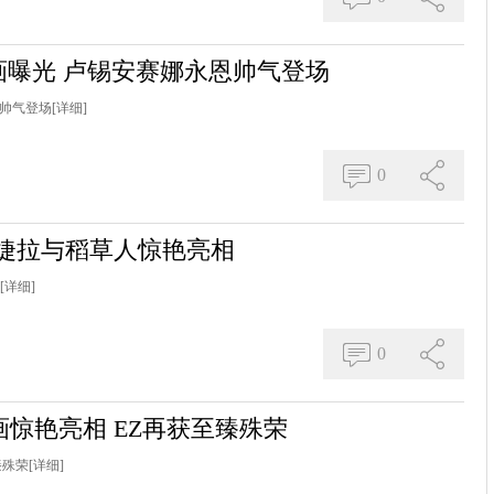
画曝光 卢锡安赛娜永恩帅气登场
恩帅气登场
[详细]
0
 婕拉与稻草人惊艳亮相
[详细]
0
惊艳亮相 EZ再获至臻殊荣
臻殊荣
[详细]