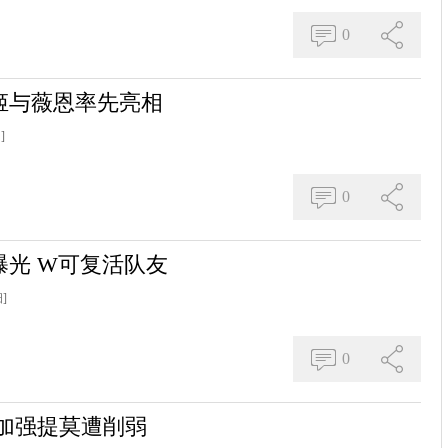
0
姬与薇恩率先亮相
]
0
光 W可复活队友
]
0
加强提莫遭削弱