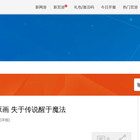
新网游
新页游
礼包/激活码
今日开服
热门页游
魔兽
天堂
王权与
原画 失于传说醒于魔法
[详细]
0