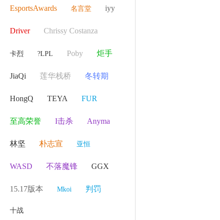
EsportsAwards
iyy
名言堂
Driver
Chrissy Costanza
Poby
炬手
卡烈
?LPL
JiaQi
莲华栈桥
冬转期
HongQ
TEYA
FUR
至高荣誉
I击杀
Anyma
林坚
朴志宣
亚恒
WASD
不落魔锋
GGX
15.17版本
判罚
Mkoi
十战