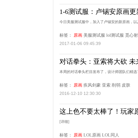
1-6测试服：卢锡安原画更
今日美服测试服中，加入了卢锡安的新原画，以
标签：
原画
美服测试服
lol测试服
觅心射
2017-01-06 09:45:39
对话拳头：亚索将大砍 未
本周的对话拳头栏目发布了，设计师团队们精选
标签：
原画
疾风剑豪
亚索
削弱
皮肤
2016-12-10 12:30:30
这上色不要太棒了！玩家原
[详细]
标签：
原画
LOL原画
LOL同人