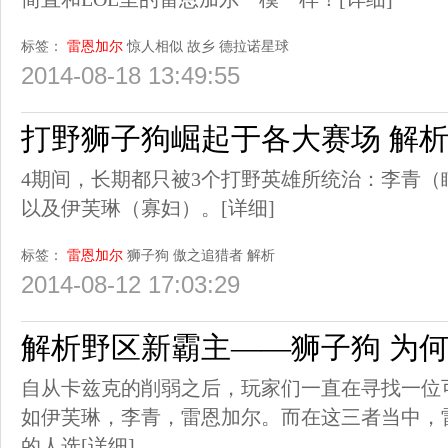
标签：
雷恩加尔
惊人相似
故乡
德拉诺星球
2014-08-18 13:49:55
打野狮子狗崛起于各大赛场 解
4期间，长期都只被3个打野英雄所统治：李青
以及伊芙琳（寡妇）。
[详细]
标签：
雷恩加尔
狮子狗
傲之追猎者
解析
2014-08-12 17:03:29
解析野区新霸主——狮子狗 为
自从卡兹克的削弱之后，玩家们一直在寻找一位
如伊芙琳，李青，雷恩加尔。而在这三者当中，
的人选
[详细]