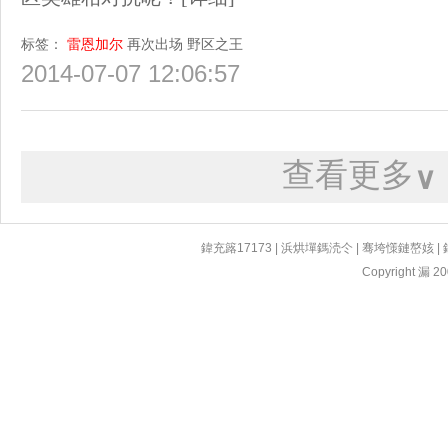
标签：
雷恩加尔
再次出场
野区之王
2014-07-07 12:06:57
查看更多
∨
鍏充簬17173
|
浜烘墠鎷涜仒
|
骞垮憡鏈嶅姟
|
Copyright 漏 200