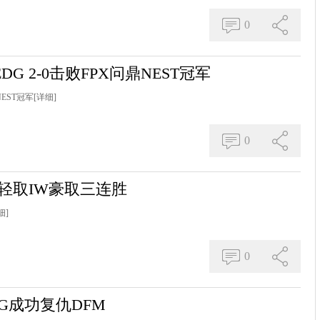
0
G 2-0击败FPX问鼎NEST冠军
NEST冠军
[详细]
0
X轻取IW豪取三连胜
细]
0
 EG成功复仇DFM