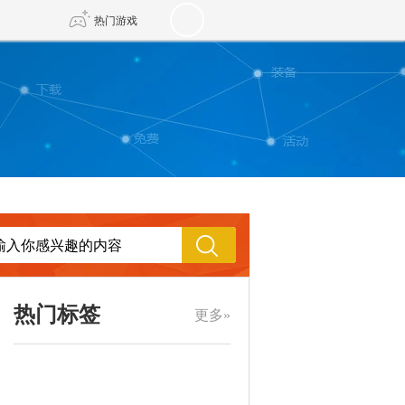
热门游戏
DNF
传奇4
剑网3旗舰版
新天龙八部
自由
诛仙世界
新仙侠5
热门标签
更多»