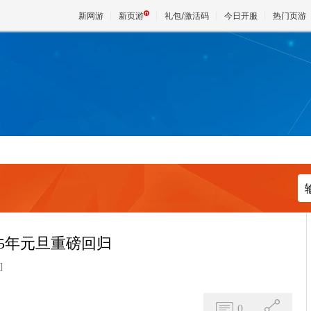
新网游
新页游
礼包/激活码
今日开服
热门页游
魔兽
天堂
王权与
25年元旦重磅回归
]
0