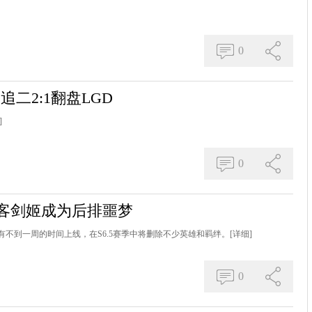
0
一追二2:1翻盘LGD
]
0
客剑姬成为后排噩梦
还有不到一周的时间上线，在S6.5赛季中将删除不少英雄和羁绊。
[详细]
0