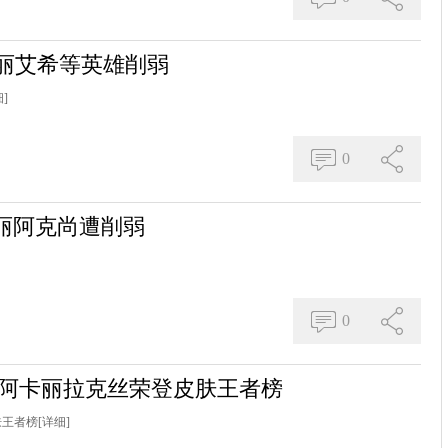
丽艾希等英雄削弱
]
0
卡丽阿克尚遭削弱
0
枪阿卡丽拉克丝荣登皮肤王者榜
肤王者榜
[详细]