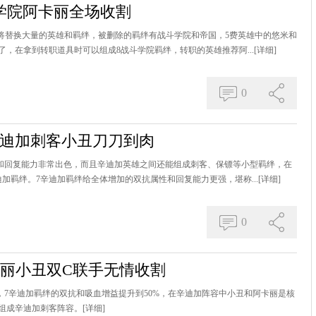
 学院阿卡丽全场收割
中将替换大量的英雄和羁绊，被删除的羁绊有战斗学院和帝国，5费英雄中的悠米和
，在拿到转职道具时可以组成8战斗学院羁绊，转职的英雄推荐阿...
[详细]
0
7辛迪加刺客小丑刀刀到肉
力和回复能力非常出色，而且辛迪加英雄之间还能组成刺客、保镖等小型羁绊，在
加羁绊。7辛迪加羁绊给全体增加的双抗属性和回复能力更强，堪称...
[详细]
0
阿卡丽小丑双C联手无情收割
强，7辛迪加羁绊的双抗和吸血增益提升到50%，在辛迪加阵容中小丑和阿卡丽是核
组成辛迪加刺客阵容。
[详细]