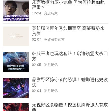
乐言数据力压小龙堡 但为何拉胯如此
严重？
12-24
真皮玩家
英雄联盟拜年秀如期而至 高能蓄势来
贺岁
02-07
英雄联盟官方
韩服王者也玩这套路！启迪锐雯大杀四
方
02-05
岁月记忆
品尝野区掠夺者的恐惧！螳螂进化史改
变
02-04
岁月记忆
无视野区食物链！挖掘机刷野抓人有东
西