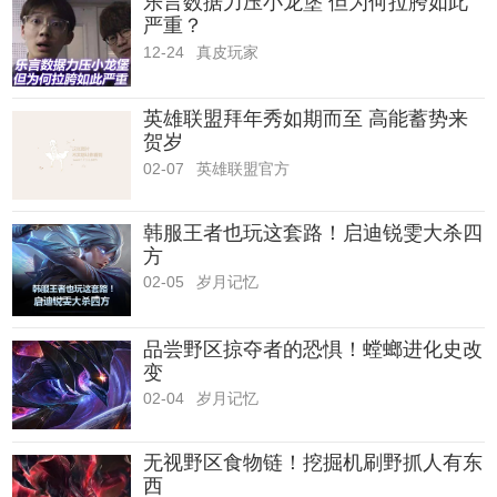
乐言数据力压小龙堡 但为何拉胯如此
严重？
12-24
真皮玩家
英雄联盟拜年秀如期而至 高能蓄势来
贺岁
02-07
英雄联盟官方
韩服王者也玩这套路！启迪锐雯大杀四
方
02-05
岁月记忆
品尝野区掠夺者的恐惧！螳螂进化史改
变
02-04
岁月记忆
无视野区食物链！挖掘机刷野抓人有东
西