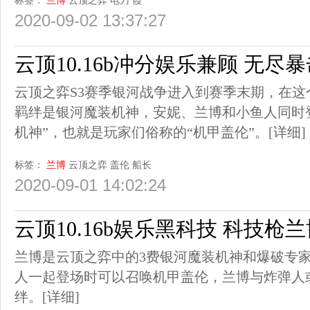
标签：
兰博
云顶之弈
电刀
霞
2020-09-02 13:37:27
云顶10.16b冲分娱乐兼顾 无尽
云顶之弈S3赛季银河战争进入到赛季末期，在
羁绊是银河魔装机神，安妮、兰博和小鱼人同时
机神”，也就是玩家们俗称的“机甲盖伦”。
[详细]
标签：
兰博
云顶之弈
盖伦
船长
2020-09-01 14:02:24
云顶10.16b娱乐黑科技 科技
兰博是云顶之弈中的3费银河魔装机神和爆破专
人一起登场时可以召唤机甲盖伦，兰博与炸弹人
绊。
[详细]