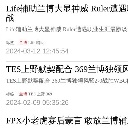
Life辅助兰博大显神威 Ruler
战
Life辅助兰博大显神威 Ruler遭遇职业生涯最惨
标签：
兰博
Life
辅助
2024-03-12 12:45:54
TES上野默契配合 369兰博独领风
TES上野默契配合 369兰博独领风骚2-0战胜WBG
标签：
兰博
TES
上野
369
2024-02-09 05:35:26
FPX小老虎赛后豪言 敢放兰博