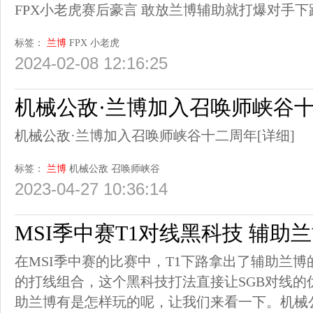
FPX小老虎赛后豪言 敢放兰博辅助就打爆对手下
标签：
兰博
FPX
小老虎
2024-02-08 12:16:25
机械公敌·兰博加入召唤师峡谷
机械公敌·兰博加入召唤师峡谷十二周年
[详细]
标签：
兰博
机械公敌
召唤师峡谷
2023-04-27 10:36:14
MSI季中赛T1对线黑科技 辅助
在MSI季中赛的比赛中，T1下路拿出了辅助兰博
的打线组合，这个黑科技打法直接让SGB对线的
助兰博有是怎样玩的呢，让我们来看一下。机械