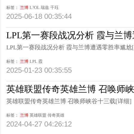
标签：
兰博
L?OL
瑞兹
千珏
2025-06-18 00:35:44
LPL第一赛段战况分析 霞与兰
LPL第一赛段战况分析 霞与兰博遭遇零胜率尴尬
标签：
兰博
LPL
霞
2025-01-23 00:35:55
英雄联盟传奇英雄兰博 召唤师
英雄联盟传奇英雄兰博 召唤师峡谷十三载
[详细]
标签：
兰博
英雄联盟
传奇英雄
2024-04-27 04:26:12