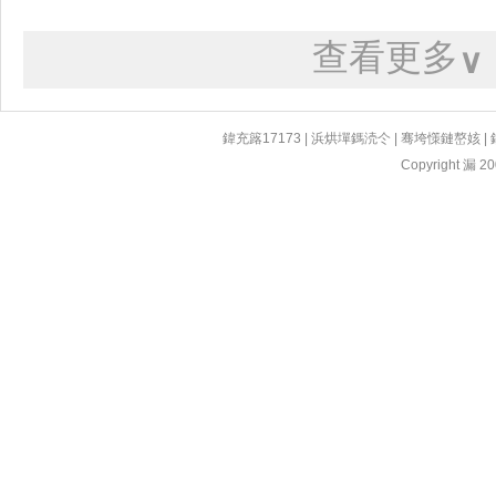
查看更多
∨
鍏充簬17173
|
浜烘墠鎷涜仒
|
骞垮憡鏈嶅姟
|
Copyright 漏 200