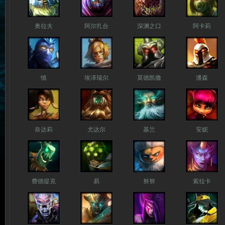
奥拉夫
阿尔扎合
深渊之口
阿卡莉
慎
埃泽瑞尔
莫德凯撒
潘森
奈达莉
尤达尔
基兰
安妮
费德提克
易
努努
索拉卡