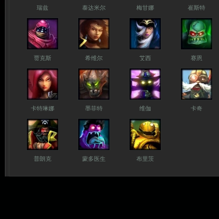
瑞兹
泰达米尔
梅甘娜
崔斯特
贾克斯
希维尔
艾西
赛恩
卡特琳娜
墨菲特
维伽
卡奇
普朗克
蒙多医生
布里茨