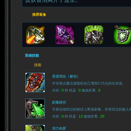
推荐装备
英雄技能
技能
质源强化（被动）
辛吉每点魔法值能给自己增加0.25点的生命值。
冷却 :
0
秒 耗蓝 :
0
施放距离 :
0
剧毒路径
辛基在他经过的路径上释放剧毒，所有经过的敌人都会受到
冷却 :
0
秒 耗蓝 :
13
施放距离 :
20
强力粘胶