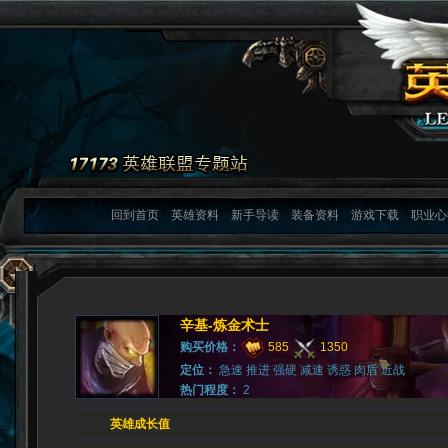
回到首页
英雄资料
新手导读
装备资料
游戏下载
职业心
辛基-炼金术士
购买价格：
585
1350
定位：
急速 推进 强硬 减速 诱惑 肉盾 近战
热门程度：
2
英雄成长值