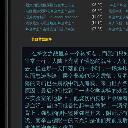
[08-20]
· 最烦的团战搅屎棍 炼金术士辛吉
· S4上单炼
[06-29]
· 老牌团战搅屎棍 炼金术士辛吉德
· 最强半肉：
[11-08]
· 国外攻略翻译：InvertedComposer
· 炼金术士攻
[11-12]
· 浅谈最烦人霸道坦克-炼金术士辛
· 杀人前摇一
[07-25]
· 炼金术士辛吉德光速前进 用毒液
· 炼金术士辛
英雄背景故事
在符文之战里有一个转折点，而我们只知
平常一样，大陆上充满了愤怒的战斗，人们
去。但在那一天日落前的一小时，一场爆炸
海面怒涛翻滚，层峦叠嶂也随之震颤，瓦罗
落的岛屿也在震颤中沉入海底。来自世界各
原因，最后他们找到了一些化学实验的残留
在实验室的地板上，他烧伤的皮肤上裹缠着
是血污。当他们准备抬起辛吉德时，一滴绿
背上，强烈的酸性物质弥漫开来，附近所有
咙。而辛吉德眼中的闪光则是他们死前最后
皮肤冒泡离开了这里。