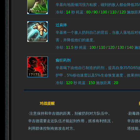
辛基向地面倾泻强力粘胶，碰到的敌人都会降低35/45
冷却 :
14
秒 耗蓝 :
80 / 90 / 100 / 110 / 120
施放距离
过肩摔
辛基将一个敌人扔到自己的背后，当敌人落地后对他们造成1
害，并降低他们的速度。
冷却 :
11.5
秒 耗蓝 :
100 / 110 / 120 / 130 / 140
施放
癫狂药剂
辛基喝下由他自己制造的药剂，提高自身35/50/6
护甲，5%移动速度以及5%生命恢复速度，效果持续
冷却 :
120
秒 耗蓝 :
150
施放距离 :
20
对战提醒
·注意保持和辛吉德的距离，别被扔到对方队伍中。
·剧毒
辛吉德需要走近队伍才能起到作用，抓准有利情况，
辛吉德
利用群体控制有效攻击对方。
塔技能