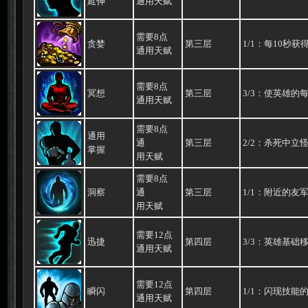
延伸
通用天赋
需要8点
贪婪
第三层
1/1：每10秒获
通用天赋
需要8点
冥想
第三层
3/3：使英雄的每秒
通用天赋
需要8点
通用
通
第三层
2/2：杀死中立
掌握
用天赋
需要8点
洞察
通
第三层
1/1：附近的友
用天赋
需要12点
迅捷
第四层
3/3：英雄基础移
通用天赋
需要12点
瞬闪
第四层
1/1：闪现技能
通用天赋