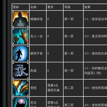
图标
名称
要求
等级
效果
精确传送
0
第一层
1/1：使传送法
先人一步
0
第一层
3/3：复活等待时间
锲而不舍
0
第一层
3/3：使你的生
1/1：你的幽
疾速
0
第一层
间提高1.5秒。
需要4点
觉悟
第二层
4/4：使你的英雄获
通用天赋
意念
需要4点
第三层
4/4：使你的英雄的