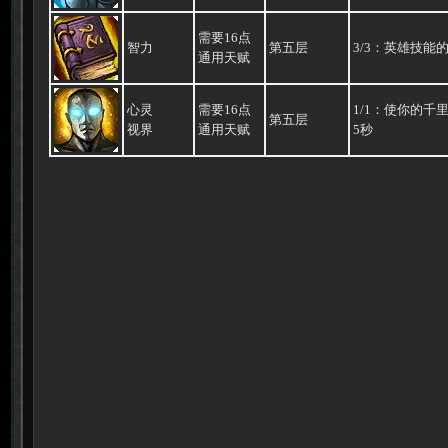
需要16点
智力
第五层
3/3：英雄技能
通用天赋
心灵
需要16点
1/1：使你的
第五层
视界
通用天赋
5秒