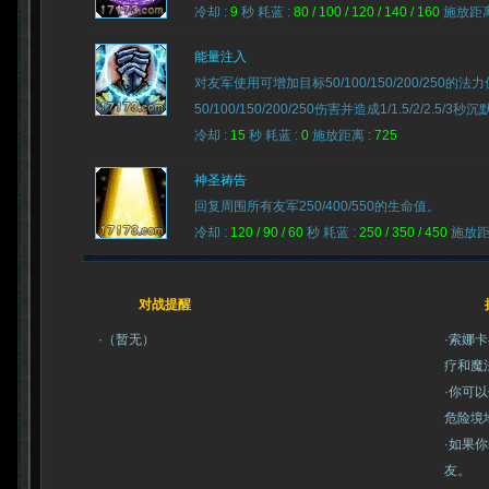
冷却 :
9
秒 耗蓝 :
80 / 100 / 120 / 140 / 160
施放距离
能量注入
对友军使用可增加目标50/100/150/200/25
50/100/150/200/250伤害并造成1/1.5/2/2.5/3秒
冷却 :
15
秒 耗蓝 :
0
施放距离 :
725
神圣祷告
回复周围所有友军250/400/550的生命值。
冷却 :
120 / 90 / 60
秒 耗蓝 :
250 / 350 / 450
施放距
对战提醒
·（暂无）
·索娜
疗和魔
·你可
危险境
·如果
友。