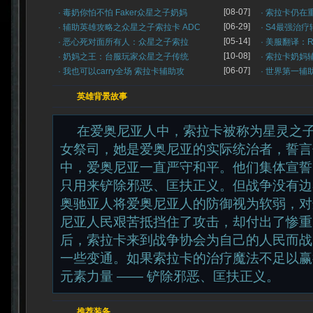
[08-07]
· 毒奶你怕不怕 Faker众星之子奶妈
· 索拉卡仍在
[06-29]
· 辅助英雄攻略之众星之子索拉卡 ADC
· S4最强治
[05-14]
· 恶心死对面所有人：众星之子索拉
· 美服翻译：R
[10-08]
· 奶妈之王：台服玩家众星之子传统
· 索拉卡奶妈
[06-07]
· 我也可以carry全场 索拉卡辅助攻
· 世界第一辅助
英雄背景故事
在爱奥尼亚人中，索拉卡被称为星灵之
女祭司，她是爱奥尼亚的实际统治者，誓言
中，爱奥尼亚一直严守和平。他们集体宣誓
只用来铲除邪恶、匡扶正义。但战争没有边
奥驰亚人将爱奥尼亚人的防御视为软弱，对
尼亚人民艰苦抵挡住了攻击，却付出了惨重
后，索拉卡来到战争协会为自己的人民而战
一些变通。如果索拉卡的治疗魔法不足以赢
元素力量 —— 铲除邪恶、匡扶正义。
推荐装备