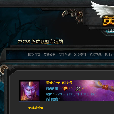
回到首页
英雄资料
新手导读
装备资料
游戏下载
职业心
星众之子-索拉卡
购买价格：
260
450
定位：
辅助 治疗 推进 打钱 强硬 远程
热门程度：
1
英雄成长值