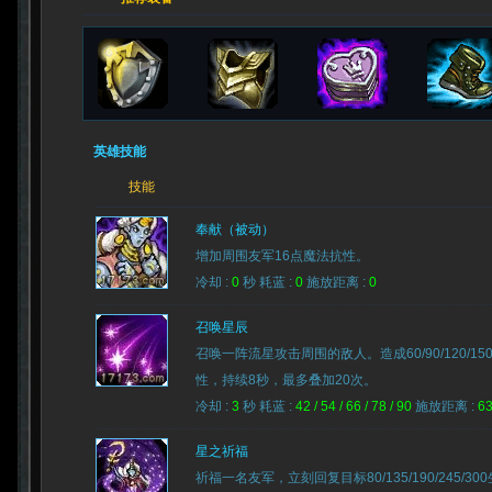
英雄技能
技能
奉献（被动）
增加周围友军16点魔法抗性。
冷却 :
0
秒 耗蓝 :
0
施放距离 :
0
召唤星辰
召唤一阵流星攻击周围的敌人。造成60/90/120/1
性，持续8秒，最多叠加20次。
冷却 :
3
秒 耗蓝 :
42 / 54 / 66 / 78 / 90
施放距离 :
6
星之祈福
祈福一名友军，立刻回复目标80/135/190/245/